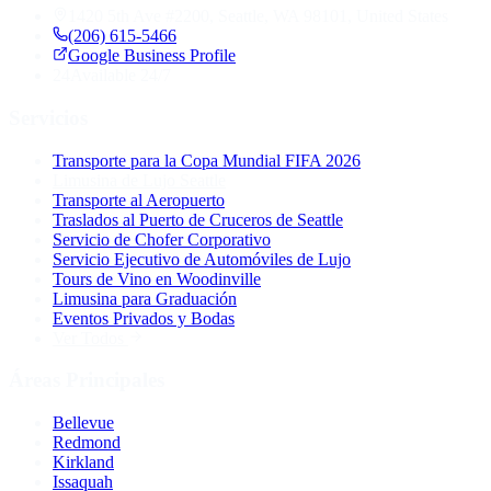
1420 5th Ave #2200, Seattle, WA 98101, United States
(206) 615-5466
Google Business Profile
24
Available 24/7
Servicios
Transporte para la Copa Mundial FIFA 2026
Limusina de Lujo Seattle
Transporte al Aeropuerto
Traslados al Puerto de Cruceros de Seattle
Servicio de Chofer Corporativo
Servicio Ejecutivo de Automóviles de Lujo
Tours de Vino en Woodinville
Limusina para Graduación
Eventos Privados y Bodas
Ver Todos
Áreas Principales
Bellevue
Redmond
Kirkland
Issaquah