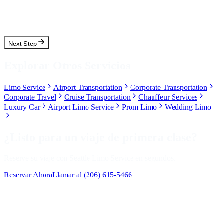
Pickup Time
Next Step
Explorar Otros Servicios
Limo Service
Airport Transportation
Corporate Transportation
Corporate Travel
Cruise Transportation
Chauffeur Services
Luxury Car
Airport Limo Service
Prom Limo
Wedding Limo
¿Listo para un viaje de primera clase?
Reserve su viaje con Seattle Limo Service en segundos.
Reservar Ahora
Llamar al
(206) 615-5466