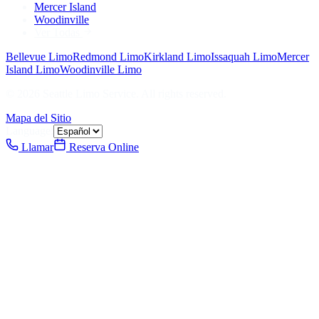
Mercer Island
Woodinville
Ver Todas
Bellevue
Limo
Redmond
Limo
Kirkland
Limo
Issaquah
Limo
Mercer
Island
Limo
Woodinville
Limo
©
2026
Seattle Limo Service
. All rights reserved.
Mapa del Sitio
Language:
Llamar
Reserva Online