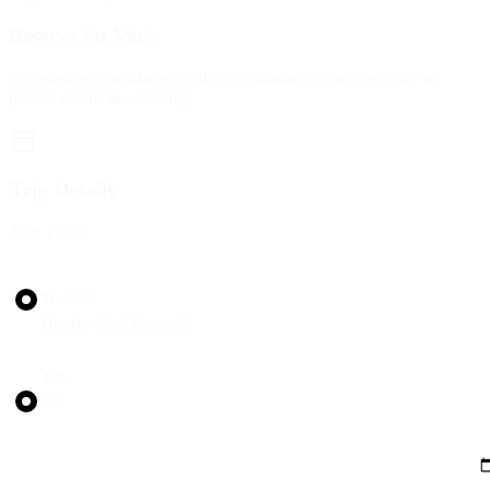
Reserve Su Viaje
Complete el formulario rápido a continuación para asegurar su
private events & weddings
Trip Details
Step
1
of 4
Trip Type
Transfer
Hourly (As Directed)
Round Trip?
Yes
No
Pickup Date