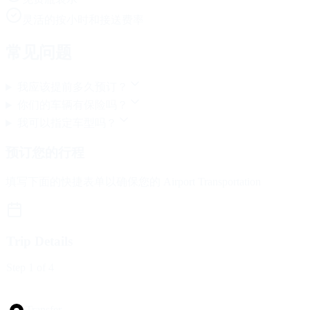
灵活的按小时和接送费率
常见问题
我应该提前多久预订？
你们的车辆有保险吗？
我可以指定车型吗？
预订您的行程
填写下面的快捷表单以确保您的 Airport Transportation
Trip Details
Step
1
of 4
Trip Type
Transfer