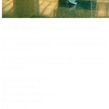
您的最佳
Airport Transportation
选择
我们的
Airport Transportation
服务旨在为西雅图地区提供最
舒适、准时和优雅的交通体验。我们的专业司机会处理您行程
中的每一个细节。
无论是商务接送、前往西雅图塔科马机场，还是其他特殊服
务，我们都保证提供一流的服务体验，致力于在每一次旅程中
超越您的期望。
最新款的高级豪华车辆
精心清洁和消毒
专业且经过严格审查的司机
实时航班和交通跟踪
免费瓶装水