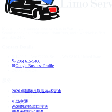
Modern luxury transportation services in Washington.
Seamlessbooking, professional chauffeurs, and a world-class fleet
available 24/7.
Contact Details
1420 5th Ave #2200, Seattle, WA 98101, United States
(206) 615-5466
Google Business Profile
24
Available 24/7
服务
2026 年国际足联世界杯交通
豪华西雅图轿车
机场交通
西雅图游轮港口接送
商务专职司机服务