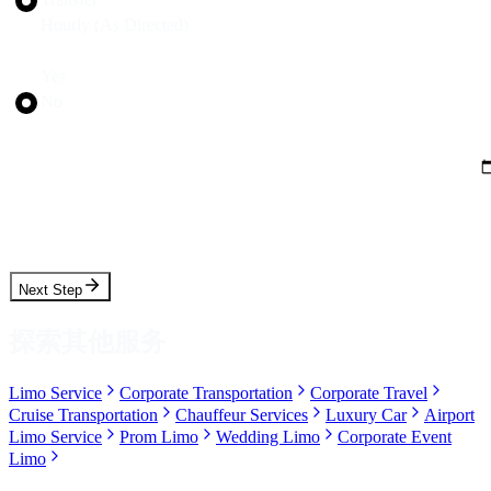
Hourly (As Directed)
Round Trip?
Yes
No
Pickup Date
Pickup Time
Next Step
探索其他服务
Limo Service
Corporate Transportation
Corporate Travel
Cruise Transportation
Chauffeur Services
Luxury Car
Airport
Limo Service
Prom Limo
Wedding Limo
Corporate Event
Limo