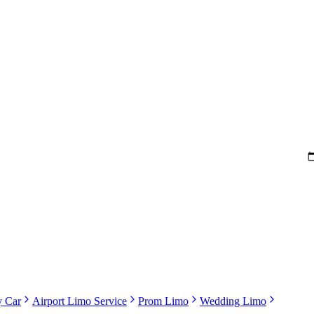
y Car
Airport Limo Service
Prom Limo
Wedding Limo