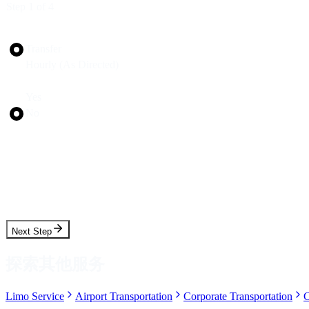
Step
1
of 4
Trip Type
Transfer
Hourly (As Directed)
Round Trip?
Yes
No
Pickup Date
Pickup Time
Next Step
探索其他服务
Limo Service
Airport Transportation
Corporate Transportation
C